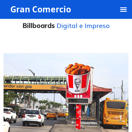
ventas@grancomercio.com.ec
+593 991395468
Billboards
Digital e Impreso