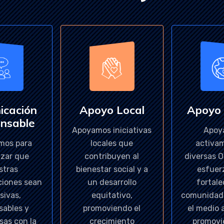
icación
Apoyo Local
Apoyo
nsable
Apoyamos iniciativas
Apoy
mos para
locales que
activa
izar que
contribuyen al
diversas 
stras
bienestar social y a
esfuer
iones sean
un desarrollo
fortale
sivas,
equitativo,
comunidad 
sables y
promoviendo el
el medio 
sas con la
crecimiento
promovi