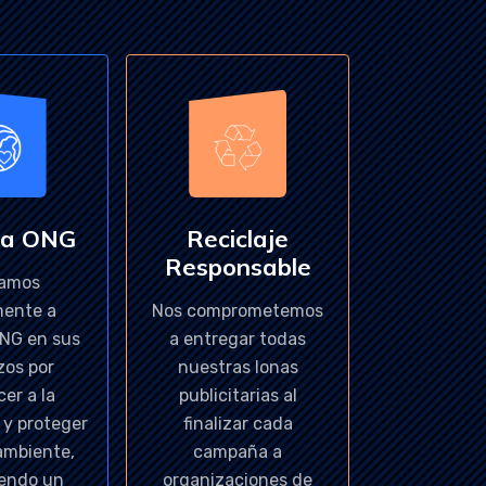
 a ONG
Reciclaje
Responsable
amos
mente a
Nos comprometemos
ONG en sus
a entregar todas
zos por
nuestras lonas
cer a la
publicitarias al
y proteger
finalizar cada
ambiente,
campaña a
endo un
organizaciones de