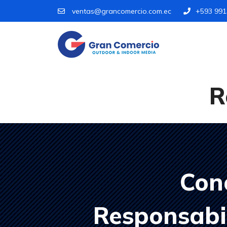
ventas@grancomercio.com.ec
+593 99
R
Con
Responsabil