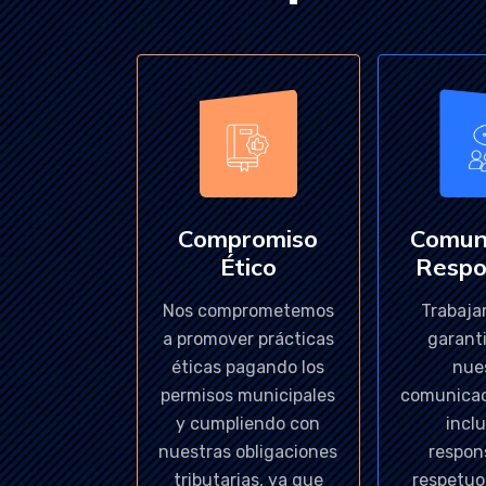
Compromiso
Comun
Ético
Respo
Nos comprometemos
Trabaja
a promover prácticas
garant
éticas pagando los
nue
permisos municipales
comunicac
y cumpliendo con
inclu
nuestras obligaciones
respon
tributarias, ya que
respetuo