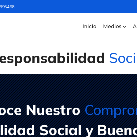
1395468
Inicio
Medios
A
esponsabilidad
Soci
oce Nuestro
Compro
idad Social y Buen