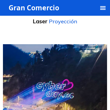
ventas@grancomercio.com.ec
+593 991395468
Laser
Proyección