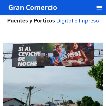
ventas@grancomercio.com.ec
+593 991395468
Puentes y Porticos
Digital e Impreso