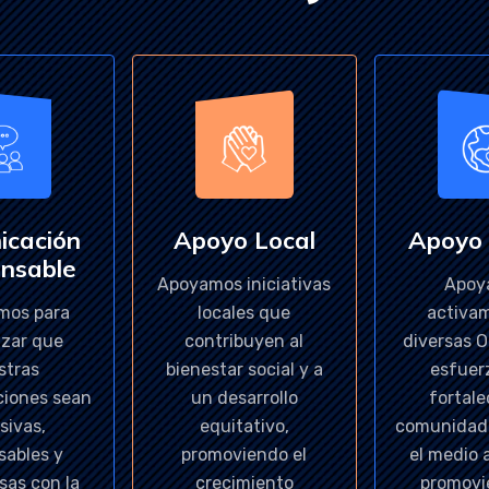
icación
Apoyo Local
Apoyo
nsable
Apoyamos iniciativas
Apoy
mos para
locales que
activa
izar que
contribuyen al
diversas 
stras
bienestar social y a
esfuer
iones sean
un desarrollo
fortale
sivas,
equitativo,
comunidad 
sables y
promoviendo el
el medio 
sas con la
crecimiento
promovi