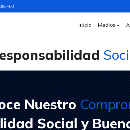
1395468
Inicio
Medios
A
esponsabilidad
Soci
oce Nuestro
Compro
idad Social y Buen