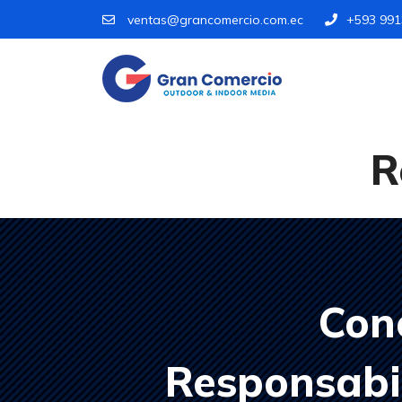
ventas@grancomercio.com.ec
+593 99
R
Con
Responsabil