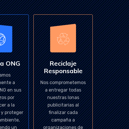
 a ONG
Reciclaje
Responsable
amos
mente a
Nos comprometemos
ONG en sus
a entregar todas
zos por
nuestras lonas
cer a la
publicitarias al
y proteger
finalizar cada
ambiente,
campaña a
endo un
organizaciones de