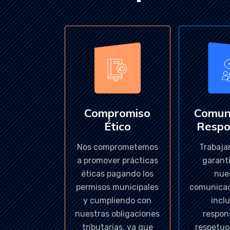
Compromiso
Comun
Ético
Respo
Nos comprometemos
Trabaja
a promover prácticas
garant
éticas pagando los
nue
permisos municipales
comunicac
y cumpliendo con
inclu
nuestras obligaciones
respon
tributarias, ya que
respetuo